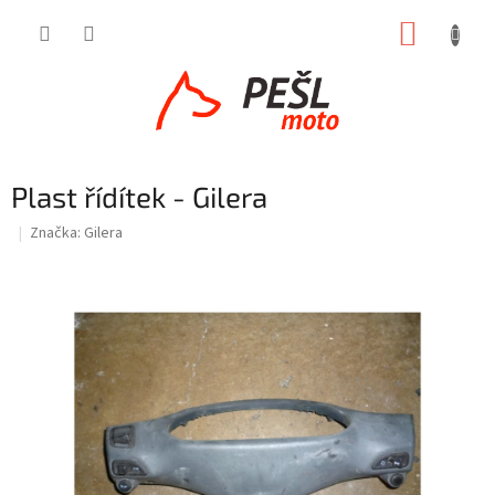
Přejít
NÁKUP
na
obsah
KOŠÍK
Plast řídítek - Gilera
Značka:
Gilera