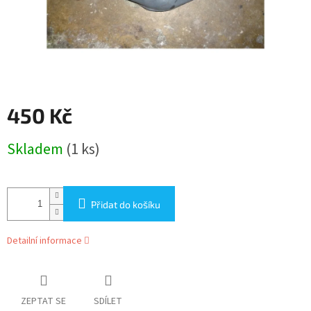
450 Kč
Měrná
Skladem
(1 ks)
cena:
Přidat do košíku
Detailní informace
ZEPTAT SE
SDÍLET