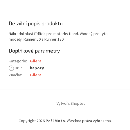
Detailní popis produktu
Náhradní plast řídítek pro motorky Hond. Vhodný pro tyto
modely: Runner 50 a Runner 180.
Doplňkové parametry
Kategorie
:
Gilera
?
Druh
:
kapoty
Značka
:
Gilera
Z
á
Vytvořil Shoptet
p
a
t
Copyright 2026
Pešl Moto
. Všechna práva vyhrazena.
í