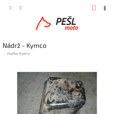
Přejít
NÁKUP
na
obsah
KOŠÍK
Nádrž - Kymco
Značka:
Kymco