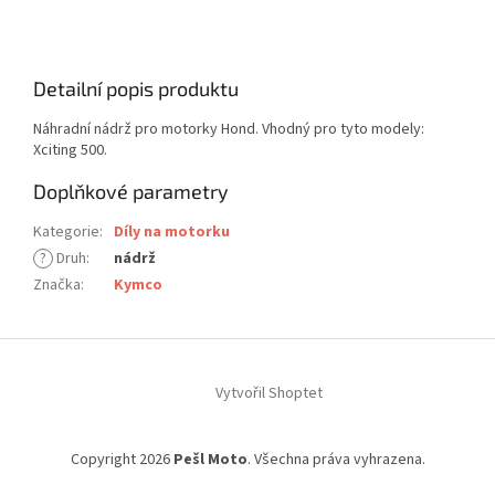
Detailní popis produktu
Náhradní nádrž pro motorky Hond. Vhodný pro tyto modely:
Xciting 500.
Doplňkové parametry
Kategorie
:
Díly na motorku
?
Druh
:
nádrž
Značka
:
Kymco
Z
á
Vytvořil Shoptet
p
a
t
Copyright 2026
Pešl Moto
. Všechna práva vyhrazena.
í