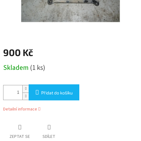
900 Kč
Měrná
Skladem
(1 ks)
cena:
Přidat do košíku
Detailní informace
ZEPTAT SE
SDÍLET