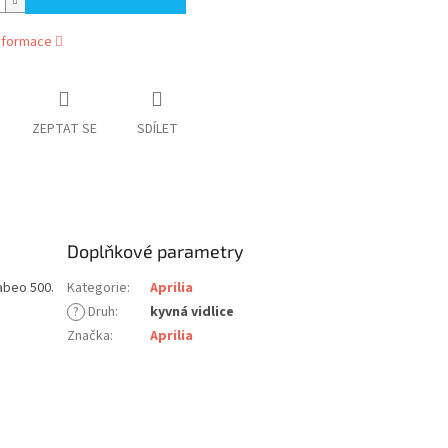
informace
ZEPTAT SE
SDÍLET
Doplňkové parametry
abeo 500.
Kategorie
:
Aprilia
?
Druh
:
kyvná vidlice
Značka
:
Aprilia