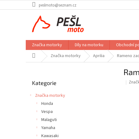
Přejít
peslmoto@seznam.cz
na
obsah
Značka motorky
Díly na motorku
Obchodní p
Domů
Značka motorky
Aprilia
Rameno zadn
P
Rame
o
Přeskočit
s
Znač
Kategorie
kategorie
t
r
Značka motorky
a
Honda
n
Vespa
n
í
Malaguti
p
Yamaha
a
Kawasaki