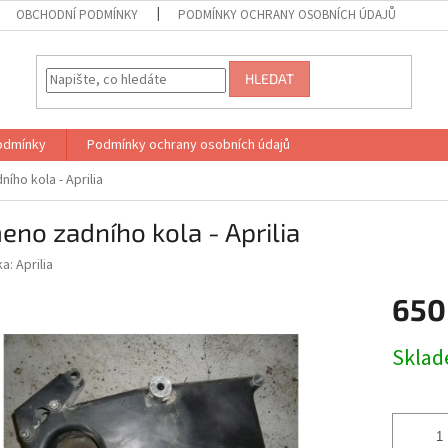
OBCHODNÍ PODMÍNKY
PODMÍNKY OCHRANY OSOBNÍCH ÚDAJŮ
HLEDAT
odmínky
Podmínky ochrany osobních údajů
ího kola - Aprilia
no zadního kola - Aprilia
ka:
Aprilia
650
Měrná
Skla
cena: