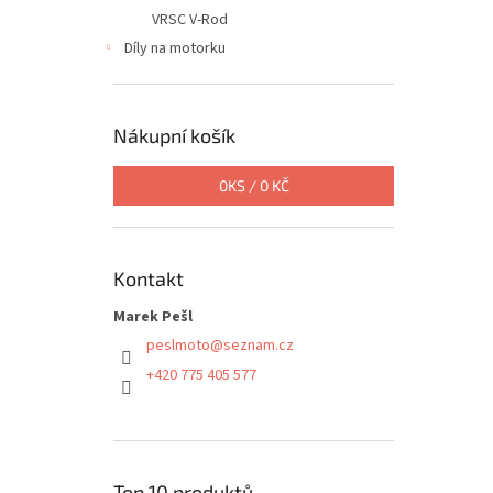
VRSC V-Rod
Díly na motorku
Nákupní košík
0
KS /
0 KČ
Kontakt
Marek Pešl
peslmoto
@
seznam.cz
+420 775 405 577
Top 10 produktů