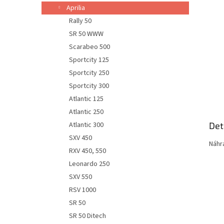
n
Aprilia
e
Rally 50
l
SR 50 WWW
Scarabeo 500
Sportcity 125
Sportcity 250
Sportcity 300
Atlantic 125
Atlantic 250
Det
Atlantic 300
SXV 450
Náhr
RXV 450, 550
Leonardo 250
SXV 550
RSV 1000
SR 50
SR 50 Ditech