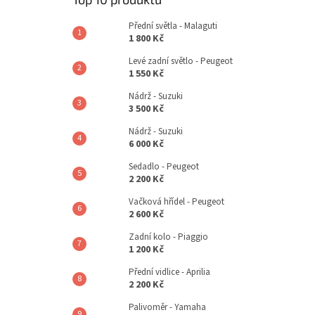
Přední světla - Malaguti
1 800 Kč
Levé zadní světlo - Peugeot
1 550 Kč
Nádrž - Suzuki
3 500 Kč
Nádrž - Suzuki
6 000 Kč
Sedadlo - Peugeot
2 200 Kč
Vačková hřídel - Peugeot
2 600 Kč
Zadní kolo - Piaggio
1 200 Kč
Přední vidlice - Aprilia
2 200 Kč
Palivoměr - Yamaha