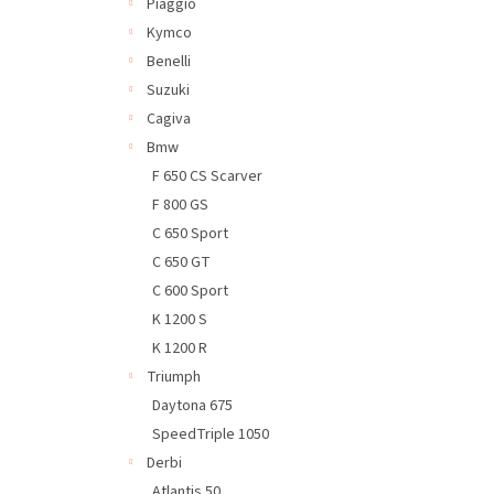
Piaggio
Kymco
Benelli
Suzuki
Cagiva
Bmw
F 650 CS Scarver
F 800 GS
C 650 Sport
C 650 GT
C 600 Sport
K 1200 S
K 1200 R
Triumph
Daytona 675
SpeedTriple 1050
Derbi
Atlantis 50