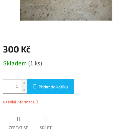
300 Kč
Měrná
Skladem
(1 ks)
cena:
Přidat do košíku
Detailní informace
ZEPTAT SE
SDÍLET