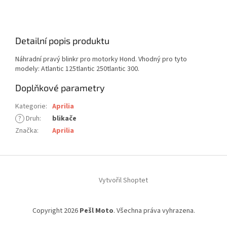
Detailní popis produktu
Náhradní pravý blinkr pro motorky Hond. Vhodný pro tyto
modely: Atlantic 125tlantic 250tlantic 300.
Doplňkové parametry
Kategorie
:
Aprilia
?
Druh
:
blikače
Značka
:
Aprilia
Z
á
Vytvořil Shoptet
p
a
t
Copyright 2026
Pešl Moto
. Všechna práva vyhrazena.
í