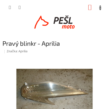
Přejít
NÁKUP
na
obsah
KOŠÍK
Pravý blinkr - Aprilia
Značka:
Aprilia