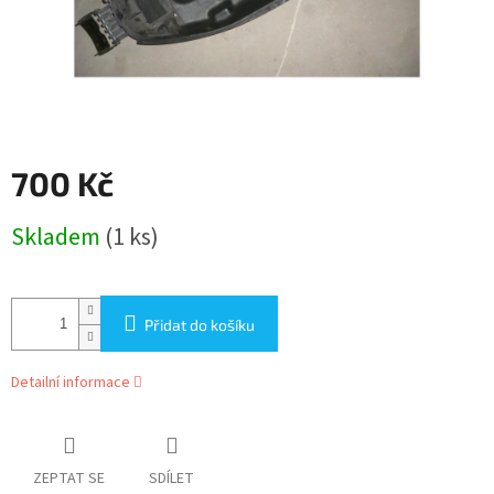
700 Kč
Měrná
Skladem
(1 ks)
cena:
Přidat do košíku
Detailní informace
ZEPTAT SE
SDÍLET