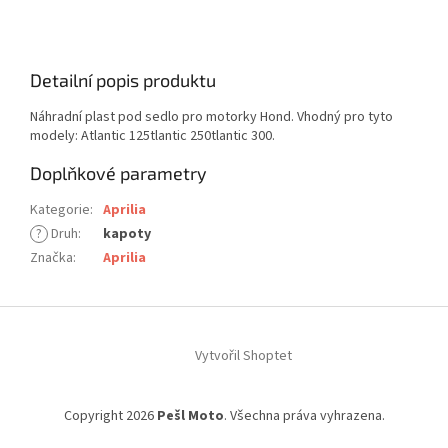
Detailní popis produktu
Náhradní plast pod sedlo pro motorky Hond. Vhodný pro tyto
modely: Atlantic 125tlantic 250tlantic 300.
Doplňkové parametry
Kategorie
:
Aprilia
?
Druh
:
kapoty
Značka
:
Aprilia
Z
á
Vytvořil Shoptet
p
a
t
Copyright 2026
Pešl Moto
. Všechna práva vyhrazena.
í