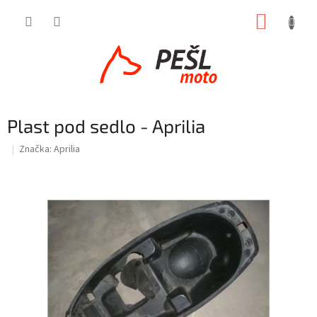
Přejít
NÁKUP
na
obsah
KOŠÍK
Plast pod sedlo - Aprilia
Značka:
Aprilia