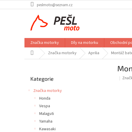
Přejít
peslmoto@seznam.cz
na
obsah
Značka motorky
Díly na motorku
Obchodní p
Domů
Značka motorky
Aprilia
Montáž bater
P
Mont
o
Přeskočit
s
Znač
Kategorie
kategorie
t
r
Značka motorky
a
Honda
n
Vespa
n
í
Malaguti
p
Yamaha
a
Kawasaki