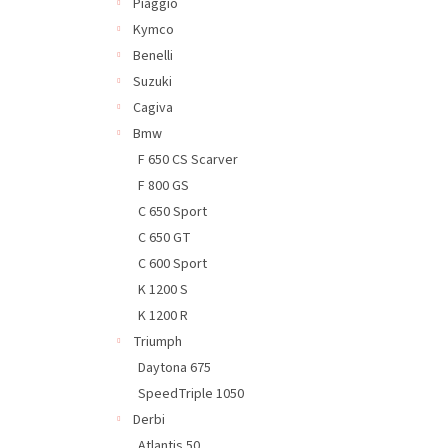
Piaggio
Kymco
Benelli
Suzuki
Cagiva
Bmw
F 650 CS Scarver
F 800 GS
C 650 Sport
C 650 GT
C 600 Sport
K 1200 S
K 1200 R
Triumph
Daytona 675
SpeedTriple 1050
Derbi
Atlantis 50