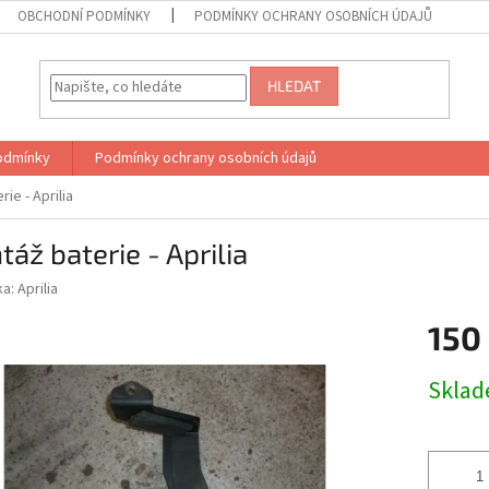
OBCHODNÍ PODMÍNKY
PODMÍNKY OCHRANY OSOBNÍCH ÚDAJŮ
HLEDAT
odmínky
Podmínky ochrany osobních údajů
ie - Aprilia
áž baterie - Aprilia
ka:
Aprilia
150
Měrná
Skla
cena: