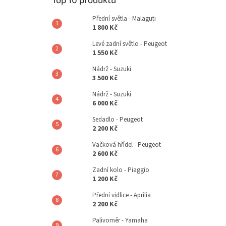
Přední světla - Malaguti
1 800 Kč
Levé zadní světlo - Peugeot
1 550 Kč
Nádrž - Suzuki
3 500 Kč
Nádrž - Suzuki
6 000 Kč
Sedadlo - Peugeot
2 200 Kč
Vačková hřídel - Peugeot
2 600 Kč
Zadní kolo - Piaggio
1 200 Kč
Přední vidlice - Aprilia
2 200 Kč
Palivoměr - Yamaha