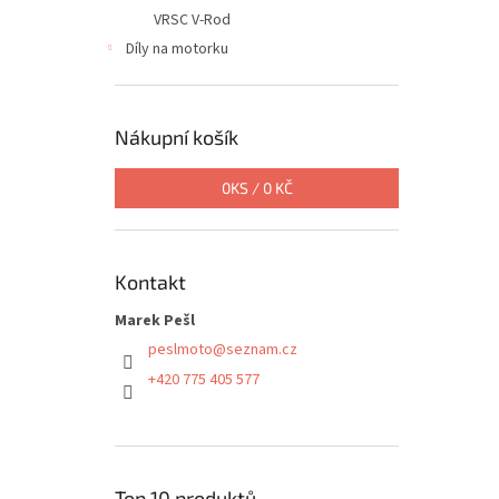
VRSC V-Rod
Díly na motorku
Nákupní košík
0
KS /
0 KČ
Kontakt
Marek Pešl
peslmoto
@
seznam.cz
+420 775 405 577
Top 10 produktů