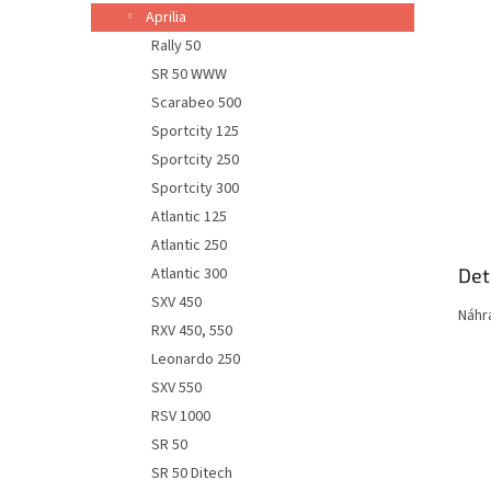
n
Aprilia
e
Rally 50
l
SR 50 WWW
Scarabeo 500
Sportcity 125
Sportcity 250
Sportcity 300
Atlantic 125
Atlantic 250
Det
Atlantic 300
SXV 450
Náhr
RXV 450, 550
Leonardo 250
SXV 550
RSV 1000
SR 50
SR 50 Ditech