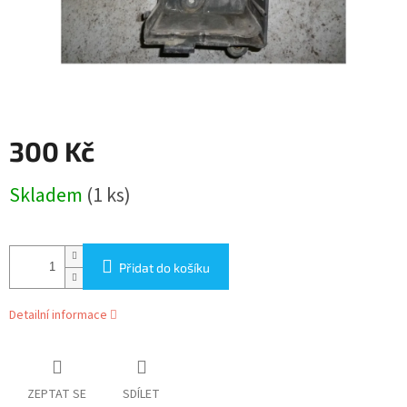
300 Kč
Měrná
Skladem
(1 ks)
cena:
Přidat do košíku
Detailní informace
ZEPTAT SE
SDÍLET