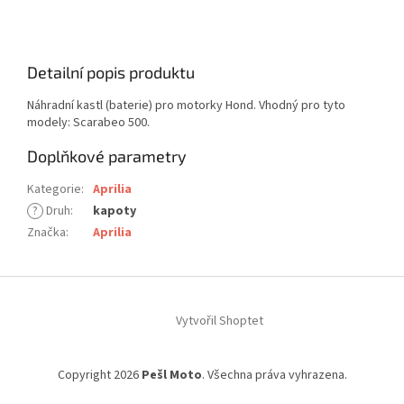
Detailní popis produktu
Náhradní kastl (baterie) pro motorky Hond. Vhodný pro tyto
modely: Scarabeo 500.
Doplňkové parametry
Kategorie
:
Aprilia
?
Druh
:
kapoty
Značka
:
Aprilia
Z
á
Vytvořil Shoptet
p
a
t
Copyright 2026
Pešl Moto
. Všechna práva vyhrazena.
í