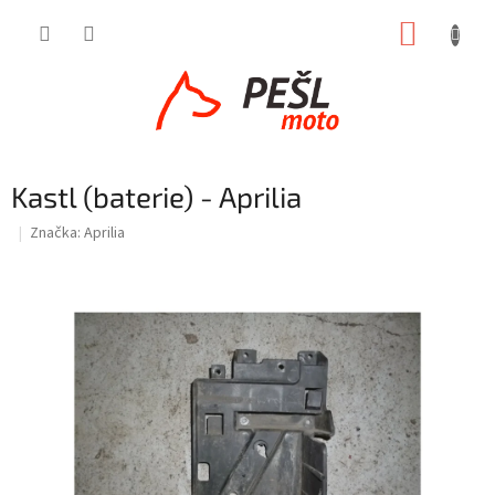
Přejít
NÁKUP
na
obsah
KOŠÍK
Kastl (baterie) - Aprilia
Značka:
Aprilia